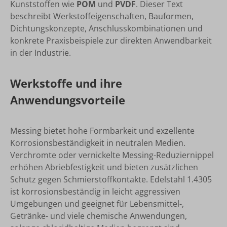
Kunststoffen wie
POM
und
PVDF
. Dieser Text
beschreibt Werkstoffeigenschaften, Bauformen,
Dichtungskonzepte, Anschlusskombinationen und
konkrete Praxisbeispiele zur direkten Anwendbarkeit
in der Industrie.
Werkstoffe und ihre
Anwendungsvorteile
Messing bietet hohe Formbarkeit und exzellente
Korrosionsbeständigkeit in neutralen Medien.
Verchromte oder vernickelte Messing-Reduziernippel
erhöhen Abriebfestigkeit und bieten zusätzlichen
Schutz gegen Schmierstoffkontakte. Edelstahl 1.4305
ist korrosionsbeständig in leicht aggressiven
Umgebungen und geeignet für Lebensmittel-,
Getränke- und viele chemische Anwendungen,