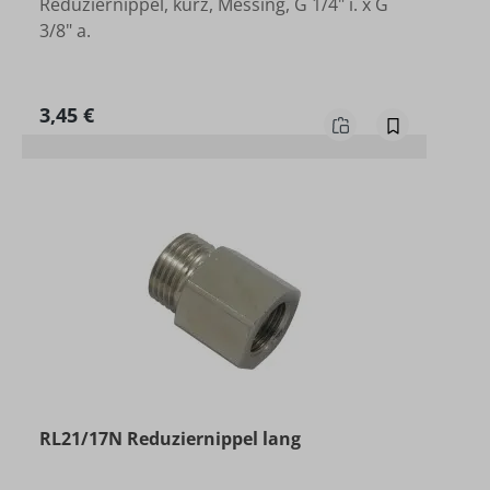
Reduziernippel, kurz, Messing, G 1/4" i. x G
3/8" a.
3,45 €
RL21/17N Reduziernippel lang