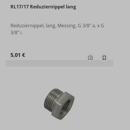
RL17/17 Reduziernippel lang
Reduziernippel, lang, Messing, G 3/8" a. x G
3/8" i.
5,01 €