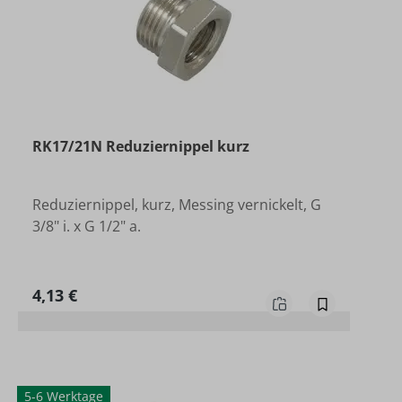
RK17/21N Reduziernippel kurz
Reduziernippel, kurz, Messing vernickelt, G
3/8" i. x G 1/2" a.
4,13 €
5-6 Werktage