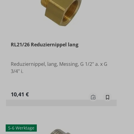
RL21/26 Reduziernippel lang
Reduziernippel, lang, Messing, G 1/2" a. x G
3/4" i.
10,41 €
5-6 Werktage