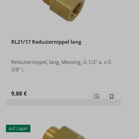
RL21/17 Reduziernippel lang
Reduziernippel, lang, Messing, G 1/2" a. x G
3/8" i.
9,88 €
auf Lager