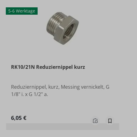
5-6 Werktage
RK10/21N Reduziernippel kurz
Reduziernippel, kurz, Messing vernickelt, G
1/8" i. x G 1/2" a.
6,05 €