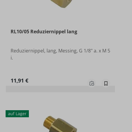
RL10/05 Reduziernippel lang
Reduziernippel, lang, Messing, G 1/8" a. x M 5
i.
11,91 €
auf Lager