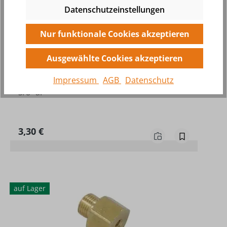
Datenschutzeinstellungen
Nur funktionale Cookies akzeptieren
RK10/17 Reduziernippel kurz
Ausgewählte Cookies akzeptieren
Reduziernippel, kurz, Messing, G 1/8" i. x G
Impressum
AGB
Datenschutz
3/8" a.
3,30 €
auf Lager